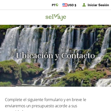
Iniciar Sesión
PT
USD $
Ubicación y Contacto
Complete el siguiente formulario y en breve le
enviaremos un presupuesto acorde a sus