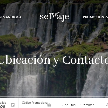
N MANDIOCA
PROMOCIONES
Ubicación y Contact
alida
Código Promocional
2
adultos
•
1
zimmer