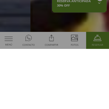
RESERVA ANTICIPADA
30% OFF
Habitaciones
MENÚ
CONTACTO
COMPARTIR
FOTOS
RESERVAR
VER MÁS
Fecha de Llegada
Fecha de Salida
Código Promocional
2
adultos